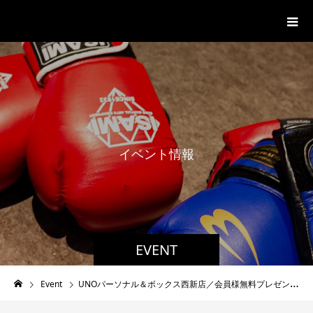
福岡市西新のボクシングジム
イ
ベ
ン
ト
情
報
EVENT
Event
UNOパーソナル＆ボックス西新店／会員様無料プレゼントキャンペーン中